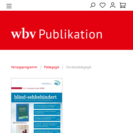
Verlagsprogramm
/
Pädagogik
/
Sonderpädagogik