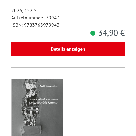
2026, 152 S.
Artikelnummer: I79943
ISBN: 9783763979943
34,90 €
Details anzeigen