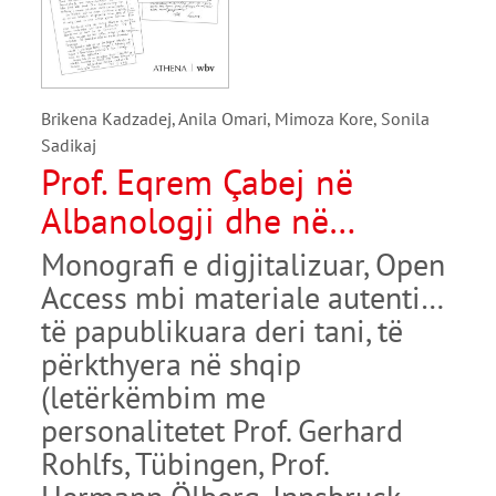
Brikena Kadzadej, Anila Omari, Mimoza Kore, Sonila
Sadikaj
Prof. Eqrem Çabej në
Albanologji dhe në
gjuhësinë europiane
Monografi e digjitalizuar, Open
Access mbi materiale autentike
të papublikuara deri tani, të
përkthyera në shqip
(letërkëmbim me
personalitetet Prof. Gerhard
Rohlfs, Tübingen, Prof.