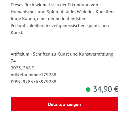
Malerei von Jorge Rando
Dieses Buch widmet sich der Erkundung von
Humanismus und Spiritualität im Werk des Künstlers
Jorge Rando, einer der bedeutendsten
Persönlichkeiten der zeitgenössischen spanischen
Kunst.
Artificium - Schriften zu Kunst und Kunstvermittlung,
74
2025, 368 S.
Artikelnummer: I79288
ISBN: 9783763979288
34,90 €
Details anzeigen