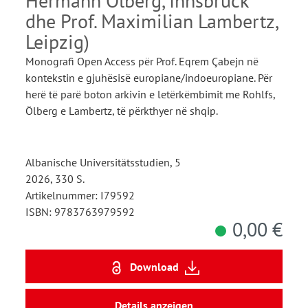
Hermann Ölberg, Innsbruck
dhe Prof. Maximilian Lambertz,
Leipzig)
Monografi Open Access për Prof. Eqrem Çabejn në
kontekstin e gjuhësisë europiane/indoeuropiane. Për
herë të parë boton arkivin e letërkëmbimit me Rohlfs,
Ölberg e Lambertz, të përkthyer në shqip.
Albanische Universitätsstudien, 5
2026, 330 S.
Artikelnummer: I79592
ISBN: 9783763979592
0,00 €
Download
Details anzeigen