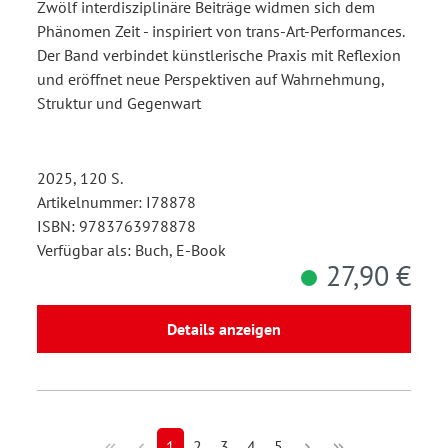
Zwölf interdisziplinäre Beiträge widmen sich dem
Phänomen Zeit - inspiriert von trans-Art-Performances.
Der Band verbindet künstlerische Praxis mit Reflexion
und eröffnet neue Perspektiven auf Wahrnehmung,
Struktur und Gegenwart
2025, 120 S.
Artikelnummer: I78878
ISBN: 9783763978878
Verfügbar als: Buch, E-Book
27,90 €
Details anzeigen
1
2
3
4
5