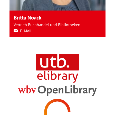
Britta Noack
Vertrieb Buchhandel und Bibliotheken
E-Mail