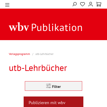
Verlagsprogramm
/
utb-Lehrbücher
utb-Lehrbücher
Filter
Publizieren mit wbv