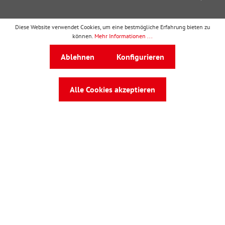
Diese Website verwendet Cookies, um eine bestmögliche Erfahrung bieten zu
können.
Mehr Informationen ...
wbv Publikation
ist ein Geschäftsbereich von
wbv
Ablehnen
Konfigurieren
Media
Auf dem Esch 4 · 33619 Bielefeld · Telefon
0521
91101-0
·
service@wbv.de
Alle Cookies akzeptieren
Folgen Sie uns auf: