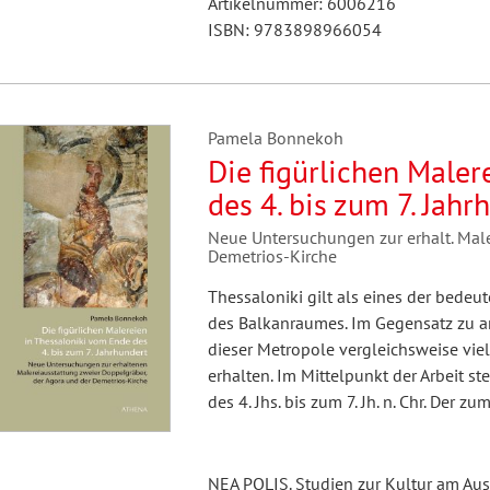
Artikelnummer: 6006216
ISBN: 9783898966054
Pamela Bonnekoh
Die figürlichen Maler
des 4. bis zum 7. Jahr
Neue Untersuchungen zur erhalt. Male
Demetrios-Kirche
Thessaloniki gilt als eines der bede
des Balkanraumes. Im Gegensatz zu a
dieser Metropole vergleichsweise vie
erhalten. Im Mittelpunkt der Arbeit s
des 4. Jhs. bis zum 7. Jh. n. Chr. Der zu
NEA POLIS. Studien zur Kultur am Au