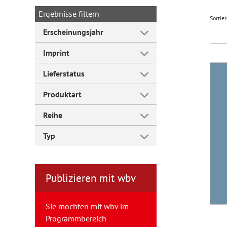
Ergebnisse filtern
Sortie
Forum Arbeitslehre
Erscheinungsjahr
Imprint
Lieferstatus
Produktart
Reihe
Typ
Publizieren mit wbv
Sie möchten mit wbv im
Programmbereich