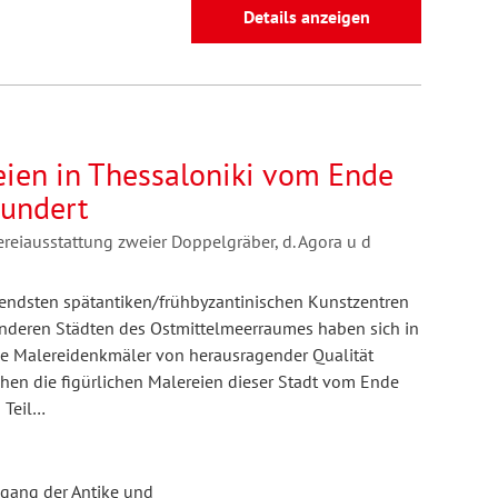
Details anzeigen
eien in Thessaloniki vom Ende
hundert
reiausstattung zweier Doppelgräber, d. Agora u d
utendsten spätantiken/frühbyzantinischen Kunstzentren
nderen Städten des Ostmittelmeerraumes haben sich in
le Malereidenkmäler von herausragender Qualität
tehen die figürlichen Malereien dieser Stadt vom Ende
m Teil…
sgang der Antike und