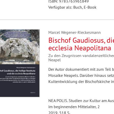
ISBN: 9783763961849
Verfügbar als: Buch, E-Book
Marcel Wegener-Rieckesmann
Bischof Gaudiosus, di
ecclesia Neapolitana
Zu den Zeugnissen vandalenzeitlicher
Neapel
Der Autor dokumentiert mit zum Teil b
Mosaike Neapels. Darüber hinaus setzt
Kultentwicklung der Bischofskirche i
NEA POLIS. Studien zur Kultur am Au
im beginnenden Mittelalter, 2
2019, 518 S.