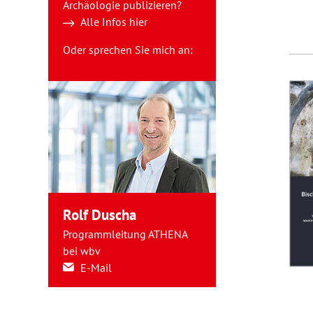
Archäologie publizieren?
Alle Infos hier
Oder sprechen Sie mich an:
Rolf Duscha
Programmleitung ATHENA
bei wbv
E-Mail