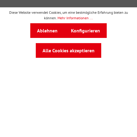
Diese Website verwendet Cookies, um eine bestmögliche Erfahrung bieten zu
können.
Mehr Informationen ...
wbv Publikation
ist ein Geschäftsbereich von
wbv
Ablehnen
Konfigurieren
Media
Auf dem Esch 4 · 33619 Bielefeld · Telefon
0521
91101-0
·
service@wbv.de
Alle Cookies akzeptieren
Folgen Sie uns auf: