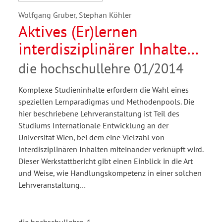
Wolfgang Gruber, Stephan Köhler
Aktives (Er)lernen
interdisziplinärer Inhalte
und Praxisumsetzungen im
die hochschullehre 01/2014
Rahmen eines Planspiels
Komplexe Studieninhalte erfordern die Wahl eines
speziellen Lernparadigmas und Methodenpools. Die
hier beschriebene Lehrveranstaltung ist Teil des
Studiums Internationale Entwicklung an der
Universität Wien, bei dem eine Vielzahl von
interdisziplinären Inhalten miteinander verknüpft wird.
Dieser Werkstattbericht gibt einen Einblick in die Art
und Weise, wie Handlungskompetenz in einer solchen
Lehrveranstaltung…
die hochschullehre, 1