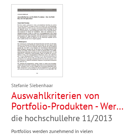
Stefanie Siebenhaar
Auswahlkriterien von
Portfolio-Produkten - Wer
die Wahl hat, hat die
die hochschullehre 11/2013
Qual(ität)?!
Portfolios werden zunehmend in vielen