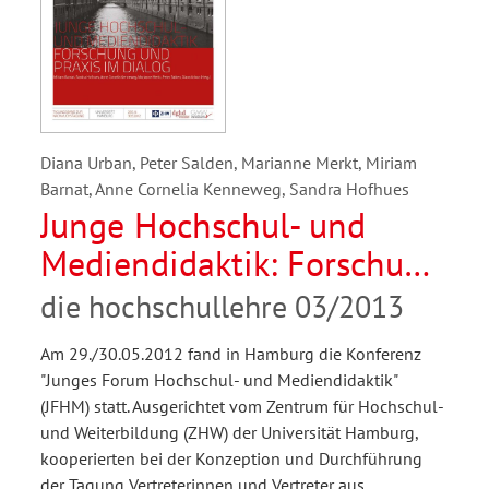
Diana Urban, Peter Salden, Marianne Merkt, Miriam
Barnat, Anne Cornelia Kenneweg, Sandra Hofhues
Junge Hochschul- und
Mediendidaktik: Forschung
und Praxis im Dialog
die hochschullehre 03/2013
Am 29./30.05.2012 fand in Hamburg die Konferenz
"Junges Forum Hochschul- und Mediendidaktik"
(JFHM) statt. Ausgerichtet vom Zentrum für Hochschul-
und Weiterbildung (ZHW) der Universität Hamburg,
kooperierten bei der Konzeption und Durchführung
der Tagung Vertreterinnen und Vertreter aus