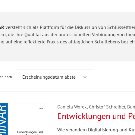
hilosophie
oziale Arbeit
orum Erwachsenenbildung
Schule und Unterricht
AR
versteht sich als Plattform für die Diskussion von Schlüssel
rn, die ihre Qualität aus der professionellen Verbindung von th
ng auf eine reflektierte Praxis des alltäglichen Schullebens bezieh
chul- und Unterrichtsforschung
AB-Forum
ersonal- und
oSch
ren nach
rganisationsentwicklung
eminar
Daniela Worek, Christof Schreiber, Bund
Entwicklungen und Pe
eitschrift für
Wie verändern Digitalisierung und Kün
remdsprachenforschung