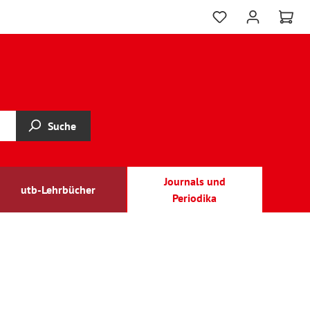
Suche
Journals und
utb-Lehrbücher
Periodika