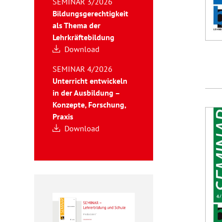
SEMINAR 3/2026
Bildungsgerechtigkeit
als Thema der
Lehrkräftebildung
Download
SEMINAR 4/2026
Unterricht entwickeln
in der Ausbildung –
Konzepte, Forschung,
Praxis
Download