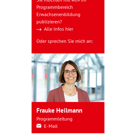
Programmbereich
Erwachsenenbildung
publizieren?
Alle Infos hier
Oder sprechen Sie mich an:
Frauke Heilmann
Programmleitung
E-Mail