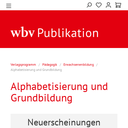
Verlagsprogramm
/
Pädagogik
/
Erwachsenenbildung
/
Alphabetisierung und Grundbildung
Alphabetisierung und
Grundbildung
Neuerscheinungen