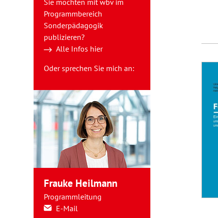
Sie möchten mit wbv im
Programmbereich
Sonderpädagogik
publizieren?
Alle Infos hier
Oder sprechen Sie mich an:
Frauke Heilmann
Programmleitung
E-Mail