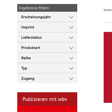
Ergebnisse filtern
Sortie
Forum Arbeitslehre
Erscheinungsjahr
Imprint
Lieferstatus
Produktart
Reihe
Typ
Zugang
Publizieren mit wbv