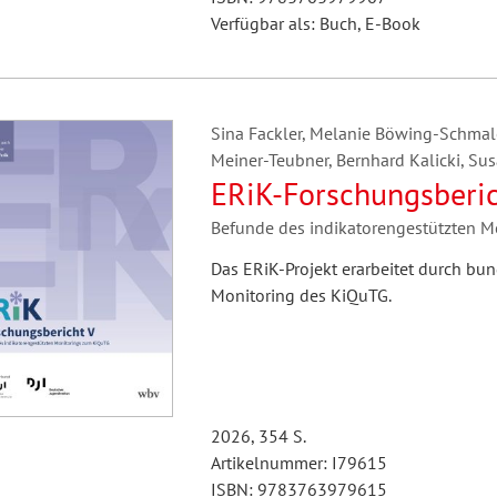
Verfügbar als: Buch, E-Book
Sina Fackler, Melanie Böwing-Schmalen
Meiner-Teubner, Bernhard Kalicki, Su
ERiK-Forschungsberic
Befunde des indikatorengestützten 
Das ERiK-Projekt erarbeitet durch b
Monitoring des KiQuTG.
2026, 354 S.
Artikelnummer: I79615
ISBN: 9783763979615