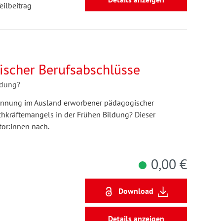
eilbeitrag
scher Berufsabschlüsse
ldung?
rkennung im Ausland erworbener pädagogischer
chkräftemangels in der Frühen Bildung? Dieser
tor:innen nach.
0,00 €
Download
Details anzeigen