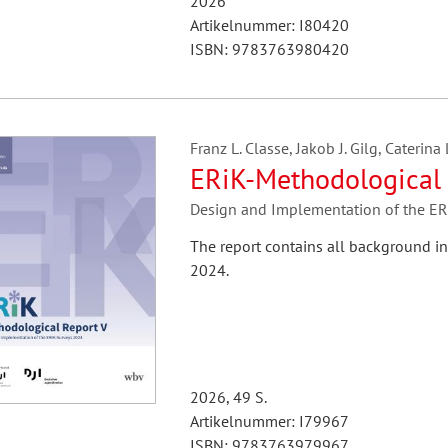
2026
Artikelnummer: I80420
ISBN: 9783763980420
Franz L. Classe, Jakob J. Gilg, Cater
ERiK-Methodological 
Design and Implementation of the E
The report contains all background i
2024.
2026, 49 S.
Artikelnummer: I79967
ISBN: 9783763979967