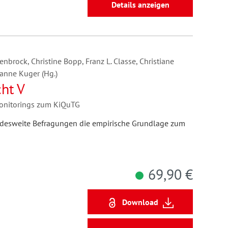
Details anzeigen
brock, Christine Bopp, Franz L. Classe, Christiane
sanne Kuger (Hg.)
ht V
Monitorings zum KiQuTG
undesweite Befragungen die empirische Grundlage zum
69,90 €
Download