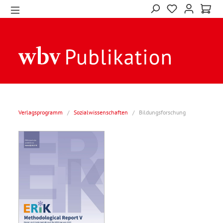
Verlagsprogramm
/
Sozialwissenschaften
/
Bildungsforschung