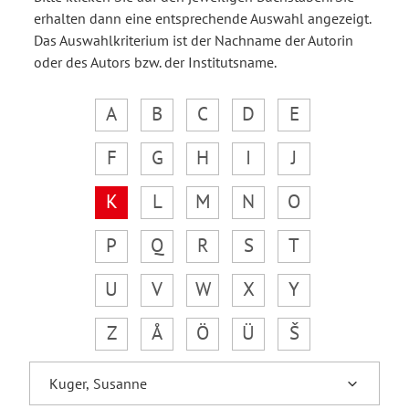
erhalten dann eine entsprechende Auswahl angezeigt.
Das Auswahlkriterium ist der Nachname der Autorin
oder des Autors bzw. der Institutsname.
A
B
C
D
E
F
G
H
I
J
K
L
M
N
O
P
Q
R
S
T
U
V
W
X
Y
Z
Å
Ö
Ü
Š