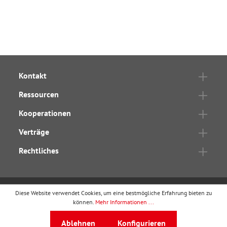
Kontakt
Ressourcen
Kooperationen
Verträge
Rechtliches
Diese Website verwendet Cookies, um eine bestmögliche Erfahrung bieten zu
wbv Publikation
ist ein Geschäftsbereich von
wbv
können.
Mehr Informationen ...
Media
Ablehnen
Konfigurieren