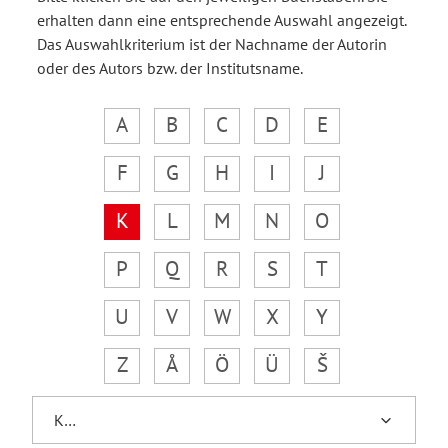
erhalten dann eine entsprechende Auswahl angezeigt.
Das Auswahlkriterium ist der Nachname der Autorin
oder des Autors bzw. der Institutsname.
A
B
C
D
E
F
G
H
I
J
K
L
M
N
O
P
Q
R
S
T
U
V
W
X
Y
Z
Å
Ö
Ü
Š