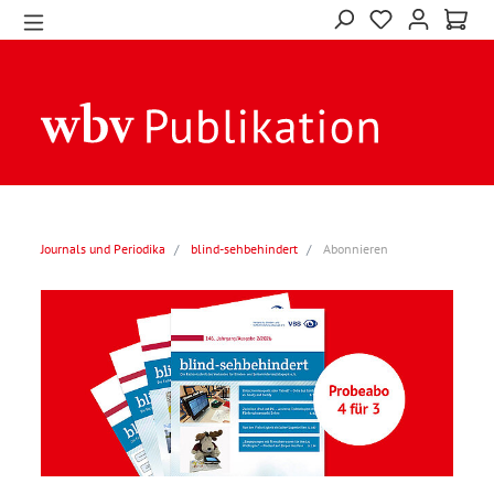
Journals und Periodika
blind-sehbehindert
Abonnieren