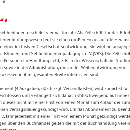
ent
bung
hilosophie
oziale Arbeit
orum Erwachsenenbildung
Schule und Unterricht
sehbehindert erscheint viermal im Jahr. Als Zeitschrift für das Bli
ertenbildungswesen legt sie einen großen Fokus auf die Heraus
 einer inklusiven Gesellschaftsentwicklung. Sie wird herausge
chul- und Unterrichtsforschung
AB-Forum
r Blinden- und Sehbehindertenpädagogik e. V. (VBS). Die Zeitschrift
le Personen im Handlungsfeld, z. B. in der Wissenschaft, im Studi
ersonal- und
g sowie in der Administration, die an der Weiterentwicklung von
oSch
ozessen in ihrer gesamten Breite interessiert sind.
rganisationsentwicklung
ement (4 Ausgaben, 60,- € zzgl. Versandkosten) wird zunächst für
schlossen und verlängert sich danach stillschweigend auf unbe
eminar
rn dieses nicht mit einer Frist von einen Monat zum Ablauf der zun
nen Vertragsdauer gekündigt wird. Um das Abonnement zu beend
2. Jahr jederzeit mit einer Frist von einem Monat gekündigt werde
eitschrift für
gen über den Buchhandel gelten die mit der Buchhandlung verei
remdsprachenforschung