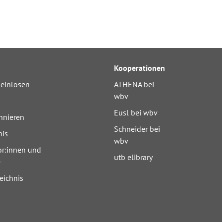
Kooperationen
einlösen
ATHENA bei
wbv
Eusl bei wbv
nnieren
Schneider bei
nis
wbv
or:innen und
utb elibrary
e
eichnis