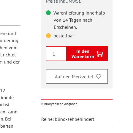
Preise inkl. MwSt.
Warenlieferung innerhalb
von 14 Tagen nach
Erscheinen.
nden- und
bestellbar
forderung
geben vom
In den
 richtet
Warenkorb
um und der
Auf den Merkzettel
 12
stimmte
ächst
Bibliografische Angaben
en, kann
n. Bei
Reihe: blind-sehbehindert
nbarten