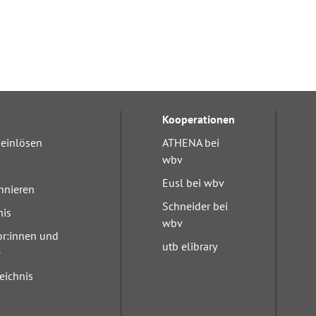
Kooperationen
einlösen
ATHENA bei
wbv
Eusl bei wbv
nnieren
Schneider bei
nis
wbv
or:innen und
utb elibrary
e
eichnis