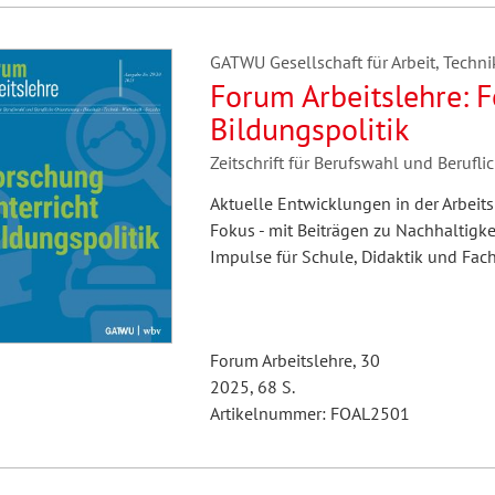
GATWU Gesellschaft für Arbeit, Technik
hilosophie
oziale Arbeit
orum Erwachsenenbildung
Schule und Unterricht
Forum Arbeitslehre: 
Bildungspolitik
Zeitschrift für Berufswahl und Berufl
chul- und Unterrichtsforschung
AB-Forum
Aktuelle Entwicklungen in der Arbeits
Fokus - mit Beiträgen zu Nachhaltigkei
ersonal- und
Impulse für Schule, Didaktik und Fac
oSch
rganisationsentwicklung
Forum Arbeitslehre, 30
eminar
2025, 68 S.
Artikelnummer: FOAL2501
eitschrift für
remdsprachenforschung