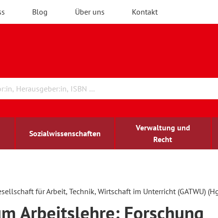
ss
Blog
Über uns
Kontakt
Verwaltung und
Sozialwissenschaften
Recht
rchitektur
chreibwissenschaft
irchenrecht
lind-sehbehindert
Erwachsenenbildung
llschaft für Arbeit, Technik, Wirtschaft im Unterricht (GATWU) (Hg
m Arbeitslehre: Forschung
ulturelle Bildung
rühkindliche Bildung
ochschule und Wissenschaft
assrecht
vb forum