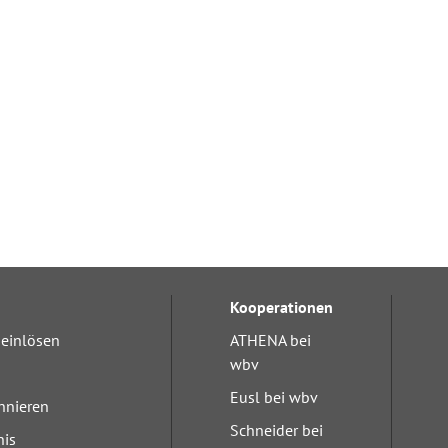
Kooperationen
einlösen
ATHENA bei
wbv
Eusl bei wbv
nnieren
Schneider bei
nis