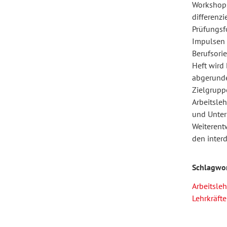
Workshops
differenz
Prüfungsf
Forum Arbeitslehre
Impulsen 
Berufsori
Heft wird
abgerunde
Zielgrupp
Arbeitsleh
und Unterr
Weiterentw
den interd
Schlagwo
Arbeitsleh
Lehrkräft