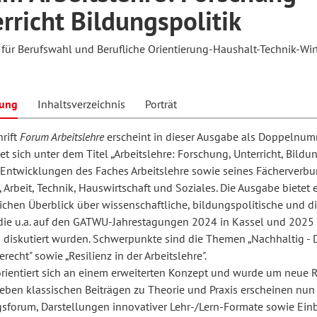
rricht Bildungspolitik
t für Berufswahl und Berufliche Orientierung-Haushalt-Technik-Wir
hilosophie
oziale Arbeit
orum Erwachsenenbildung
Schule und Unterricht
bung
Inhaltsverzeichnis
Porträt
chul- und Unterrichtsforschung
AB-Forum
hrift
Forum Arbeitslehre
erscheint in dieser Ausgabe als Doppelnu
 sich unter dem Titel „Arbeitslehre: Forschung, Unterricht, Bildun
ersonal- und
 Entwicklungen des Faches Arbeitslehre sowie seines Fächerverb
oSch
rganisationsentwicklung
, Arbeit, Technik, Hauswirtschaft und Soziales. Die Ausgabe bietet 
ichen Überblick über wissenschaftliche, bildungspolitische und d
 die u.a. auf den GATWU-Jahrestagungen 2024 in Kassel und 2025 
eminar
 diskutiert wurden. Schwerpunkte sind die Themen „Nachhaltig - Di
echt" sowie „Resilienz in der Arbeitslehre".
orientiert sich an einem erweiterten Konzept und wurde um neue 
eitschrift für
Neben klassischen Beiträgen zu Theorie und Praxis erscheinen nun
sforum, Darstellungen innovativer Lehr-/Lern-Formate sowie Einb
remdsprachenforschung