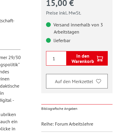
15,00 €
Preise inkl. MwSt.
tschaft-
Versand innerhalb von 3
Arbeitstagen
lieferbar
In den
mmer 29/30
Warenkorb
gspolitik"
undes
einen
Auf den Merkzettel
idaktische
in
gital -
Bibliografische Angaben
Rubriken
 auch ein
Reihe: Forum Arbeitslehre
licke in