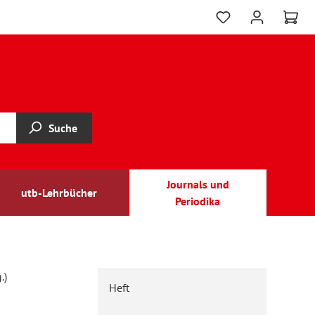
Suche
Journals und
utb-Lehrbücher
Periodika
.)
Heft