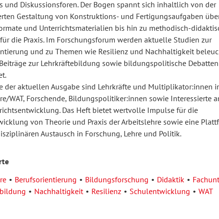
 und Diskussionsforen. Der Bogen spannt sich inhaltlich von der
ierten Gestaltung von Konstruktions- und Fertigungsaufgaben übe
ormate und Unterrichtsmaterialien bis hin zu methodisch-didakti
für die Praxis. Im Forschungsforum werden aktuelle Studien zur
entierung und zu Themen wie Resilienz und Nachhaltigkeit beleuch
 Beiträge zur Lehrkräftebildung sowie bildungspolitische Debatten
t.
e der aktuellen Ausgabe sind Lehrkräfte und Multiplikator:innen i
re/WAT, Forschende, Bildungspolitiker:innen sowie Interessierte a
ichtsentwicklung. Das Heft bietet wertvolle Impulse für die
icklung von Theorie und Praxis der Arbeitslehre sowie eine Platt
isziplinären Austausch in Forschung, Lehre und Politik.
rte
re
Berufsorientierung
Bildungsforschung
Didaktik
Fachunt
ebildung
Nachhaltigkeit
Resilienz
Schulentwicklung
WAT