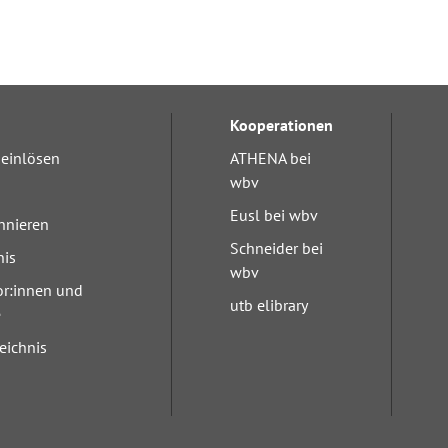
Kooperationen
einlösen
ATHENA bei
wbv
Eusl bei wbv
nnieren
Schneider bei
nis
wbv
or:innen und
utb elibrary
e
eichnis