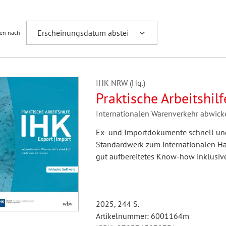
ren nach
hilosophie
oziale Arbeit
orum Erwachsenenbildung
Schule und Unterricht
chul- und Unterrichtsforschung
AB-Forum
IHK NRW (Hg.)
Praktische Arbeitshil
Internationalen Warenverkehr abwick
ersonal- und
oSch
Ex- und Importdokumente schnell und r
rganisationsentwicklung
Standardwerk zum internationalen Han
gut aufbereitetes Know-how inklusive
eminar
2025, 244 S.
eitschrift für
Artikelnummer: 6001164m
remdsprachenforschung