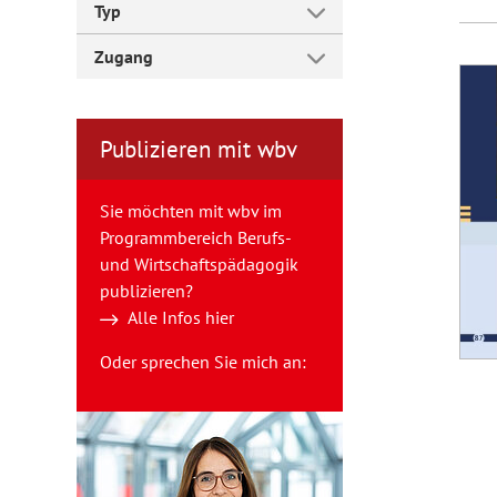
Typ
Zugang
Publizieren mit wbv
Sie möchten mit wbv im
Programmbereich Berufs-
und Wirtschaftspädagogik
publizieren?
Alle Infos hier
Oder sprechen Sie mich an: