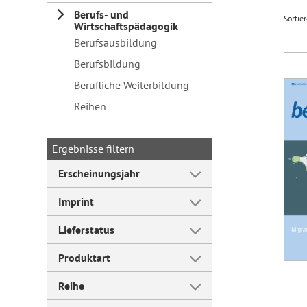
Berufs- und
Sortie
Wirtschaftspädagogik
Forum Arbeitslehre
Berufsausbildung
Berufsbildung
Berufliche Weiterbildung
Reihen
Ergebnisse filtern
Erscheinungsjahr
Imprint
Lieferstatus
Produktart
Reihe