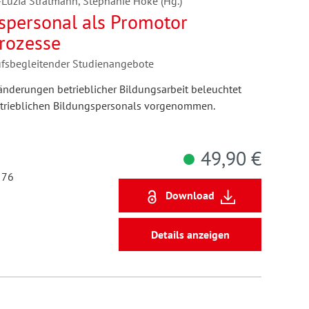
-Luzia Stratmann, Stephanie Höke (Hg.)
gspersonal als Promotor
prozesse
ufsbegleitender Studienangebote
derungen betrieblicher Bildungsarbeit beleuchtet
trieblichen Bildungspersonals vorgenommen.
49,90 €
 76
Download
Details anzeigen