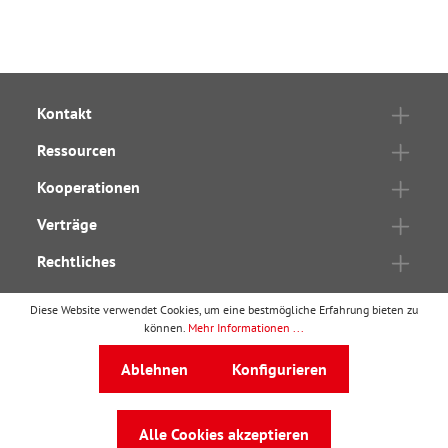
Kontakt
Ressourcen
Kooperationen
Verträge
Rechtliches
Diese Website verwendet Cookies, um eine bestmögliche Erfahrung bieten zu
können.
Mehr Informationen ...
wbv Publikation
ist ein Geschäftsbereich von
wbv
Ablehnen
Konfigurieren
Media
Auf dem Esch 4 · 33619 Bielefeld · Telefon
0521
Alle Cookies akzeptieren
91101-0
·
service@wbv.de