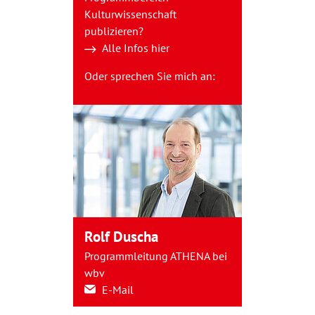
Kulturwissenschaft
publizieren?
Alle Infos hier
Oder sprechen Sie mich an:
Rolf Duscha
Programmleitung ATHENA bei
wbv
E-Mail