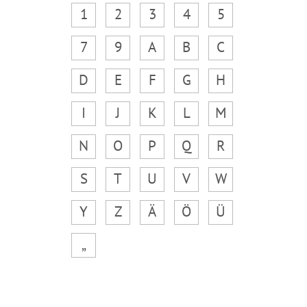
1
2
3
4
5
7
9
A
B
C
D
E
F
G
H
I
J
K
L
M
N
O
P
Q
R
S
T
U
V
W
Y
Z
Ä
Ö
Ü
„