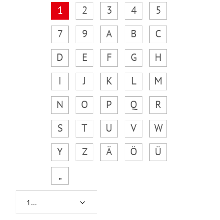
1
2
3
4
5
7
9
A
B
C
D
E
F
G
H
I
J
K
L
M
N
O
P
Q
R
S
T
U
V
W
Y
Z
Ä
Ö
Ü
„