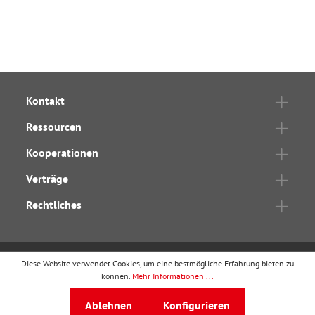
Kontakt
Ressourcen
Kooperationen
Verträge
Rechtliches
Diese Website verwendet Cookies, um eine bestmögliche Erfahrung bieten zu
wbv Publikation
ist ein Geschäftsbereich von
wbv
können.
Mehr Informationen ...
Media
Ablehnen
Konfigurieren