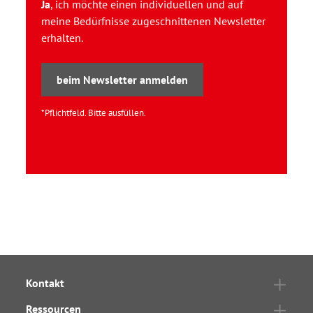
Ja
, ich möchte einen individuellen und auf
meine Bedürfnisse zugeschnittenen Newsletter
erhalten.
beim Newsletter anmelden
*Pflichtfeld. Bitte ausfüllen.
Kontakt
Ressourcen