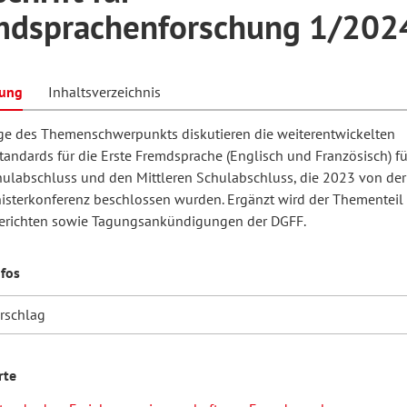
mdsprachenforschung 1/202
hilosophie
oziale Arbeit
orum Erwachsenenbildung
Schule und Unterricht
bung
Inhaltsverzeichnis
äge des Themenschwerpunkts diskutieren die weiterentwickelten
chul- und Unterrichtsforschung
AB-Forum
tandards für die Erste Fremdsprache (Englisch und Französisch) f
hulabschluss und den Mittleren Schulabschluss, die 2023 von der
isterkonferenz beschlossen wurden. Ergänzt wird der Thementeil
ersonal- und
richten sowie Tagungsankündigungen der DGFF.
oSch
rganisationsentwicklung
nfos
eminar
orschlag
eitschrift für
rte
remdsprachenforschung