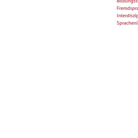
Bildungss
Fremdspra
Interdiszip
Forum Arbeitslehre
Sprachenl