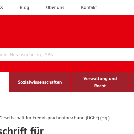
ss
Blog
Über uns
Kontakt
Verwaltung und
Sozialwissenschaften
Recht
rchitektur
chreibwissenschaft
irchenrecht
lind-sehbehindert
Erwachsenenbildung
Gesellschaft für Fremdsprachenforschung (DGFF) (Hg.)
schrift für
ulturelle Bildung
rühkindliche Bildung
ochschule und Wissenschaft
assrecht
vb forum