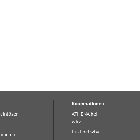
Kooperationen
einlösen
ATHENA bei
wbv
Eusl bei wbv
nnieren