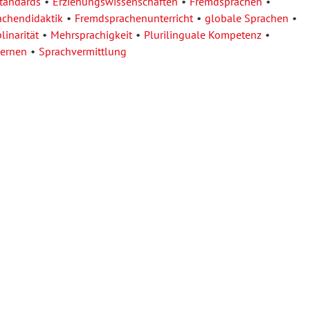
tandards
Erziehungswissenschaften
Fremdsprachen
chendidaktik
Fremdsprachenunterricht
globale Sprachen
linarität
Mehrsprachigkeit
Plurilinguale Kompetenz
ernen
Sprachvermittlung