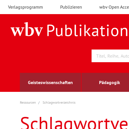
Verlagsprogramm
Publizieren
wbv Open Acce
Geisteswissenschaften
Pädagogik
Ressourcen
Schlagwortverzeichnis
Archäologie
Arbeitsmarktforschung
Berufs- und Wirtschaftspädagogik
Außenwirtschaft
berufsbildung
A
B
K
Schlagwortve