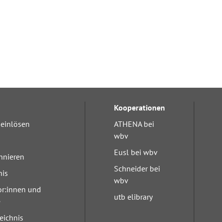
Fremdsprachenforschung
Kooperationen
einlösen
ATHENA bei
wbv
Eusl bei wbv
nnieren
Schneider bei
nis
wbv
or:innen und
utb elibrary
e
eichnis