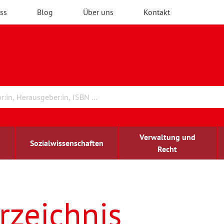
ss
Blog
Über uns
Kontakt
Verwaltung und
Sozialwissenschaften
Recht
rchitektur
ildungsforschung
irchenrecht
Erwachsenenbildung
blind-sehbehindert
rzeichnis