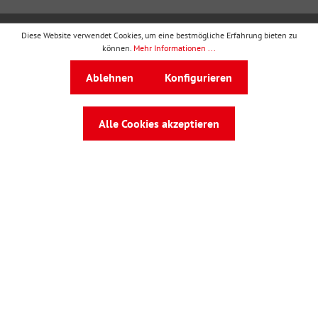
Diese Website verwendet Cookies, um eine bestmögliche Erfahrung bieten zu
wbv Publikation
ist ein Geschäftsbereich von
wbv
können.
Mehr Informationen ...
Media
Ablehnen
Konfigurieren
Auf dem Esch 4 · 33619 Bielefeld · Telefon
0521
91101-0
·
service@wbv.de
Alle Cookies akzeptieren
Folgen Sie uns auf: