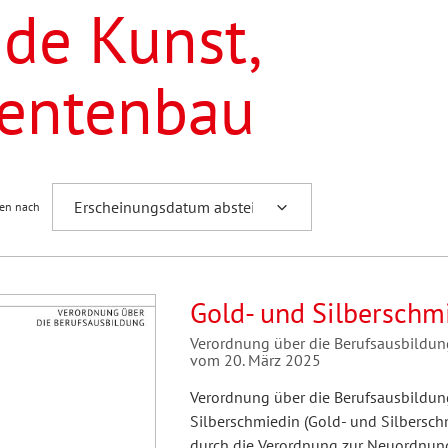
nde Kunst,
hilosophie
sychologie
orum Erwachsenenbildung
Schule und Unterricht
mentenbau
chreibwissenschaft
AB-Forum
ren nach
oziale Arbeit
oSch
Gold- und Silberschm
eminar
Verordnung über die Berufsausbildu
vom 20. März 2025
Verordnung über die Berufsausbildun
eitschrift für
Silberschmiedin (Gold- und Silbersc
remdsprachenforschung
durch die Verordnung zur Neuordnung