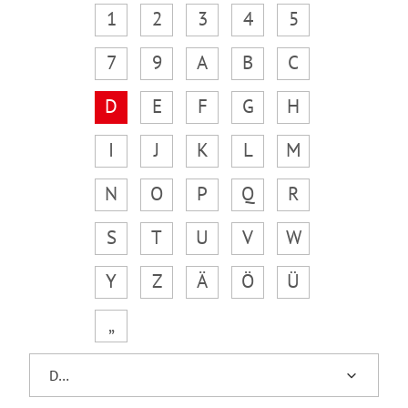
1
2
3
4
5
7
9
A
B
C
D
E
F
G
H
I
J
K
L
M
N
O
P
Q
R
S
T
U
V
W
Y
Z
Ä
Ö
Ü
„