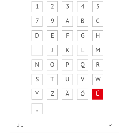
1
2
3
4
5
7
9
A
B
C
D
E
F
G
H
I
J
K
L
M
N
O
P
Q
R
S
T
U
V
W
Y
Z
Ä
Ö
Ü
„