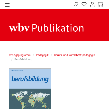
Verlagsprogramm
/
Pädagogik
/
Berufs- und Wirtschaftspädagogik
/
Berufsbildung