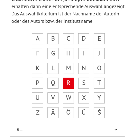
erhalten dann eine entsprechende Auswahl angezeigt.
Das Auswahlkriterium ist der Nachname der Autorin
oder des Autors bzw. der Institutsname.
A
B
C
D
E
F
G
H
I
J
K
L
M
N
O
P
Q
R
S
T
U
V
W
X
Y
Z
Å
Ö
Ü
Š