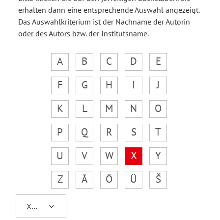
erhalten dann eine entsprechende Auswahl angezeigt.
Das Auswahlkriterium ist der Nachname der Autorin
oder des Autors bzw. der Institutsname.
A
B
C
D
E
F
G
H
I
J
K
L
M
N
O
P
Q
R
S
T
U
V
W
X
Y
Z
Å
Ö
Ü
Š