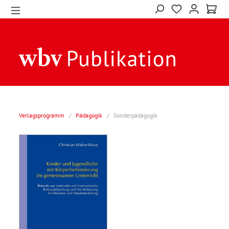
Verlagsprogramm
/
Pädagogik
/
Sonderpädagogik