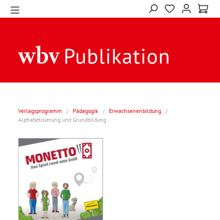
Verlagsprogramm
/
Pädagogik
/
Erwachsenenbildung
/
Alphabetisierung und Grundbildung