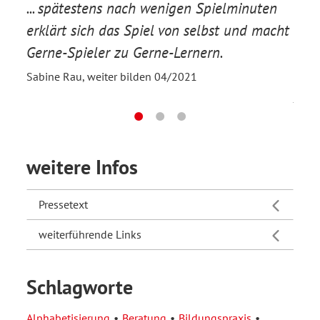
... spätestens nach wenigen Spielminuten
Was 
erklärt sich das Spiel von selbst und macht
den 
Gerne-Spieler zu Gerne-Lernern.
Leb
lern
Sabine Rau, weiter bilden 04/2021
d ein
Johan
Deze
weitere Infos
Pressetext
weiterführende Links
Schlagworte
Alphabetisierung
Beratung
Bildungspraxis