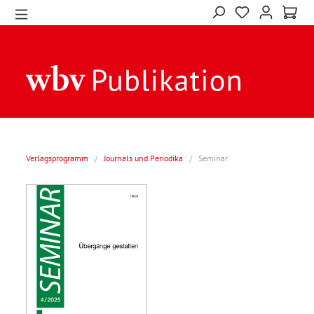
Verlagsprogramm
/
Journals und Periodika
/
Seminar