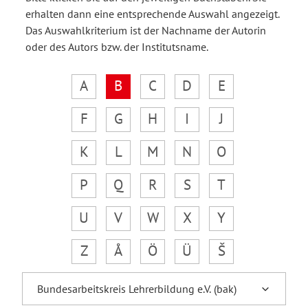
erhalten dann eine entsprechende Auswahl angezeigt.
Das Auswahlkriterium ist der Nachname der Autorin
oder des Autors bzw. der Institutsname.
A
B
C
D
E
F
G
H
I
J
K
L
M
N
O
P
Q
R
S
T
U
V
W
X
Y
Z
Å
Ö
Ü
Š