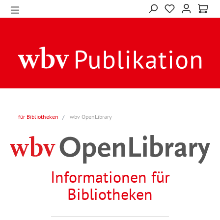
für Bibliotheken
wbv OpenLibrary
Informationen für
Bibliotheken