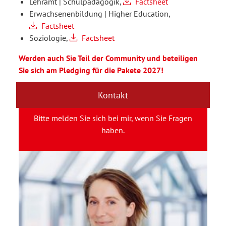
Lehramt | Schulpädagogik,
Factsheet
Erwachsenenbildung | Higher Education,
Factsheet
Soziologie,
Factsheet
Werden auch Sie Teil der Community und beteiligen
Sie sich am Pledging für die Pakete 2027!
Kontakt
Bitte melden Sie sich bei mir, wenn Sie Fragen
haben.