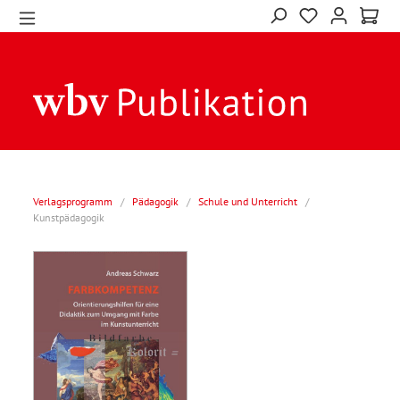
Verlagsprogramm
/
Pädagogik
/
Schule und Unterricht
/
Kunstpädagogik