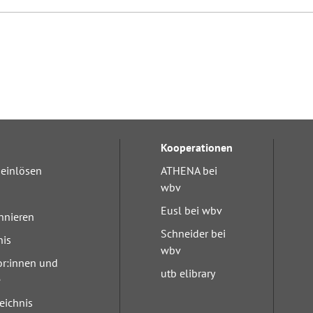
Kooperationen
einlösen
ATHENA bei
wbv
Eusl bei wbv
nnieren
Schneider bei
nis
wbv
or:innen und
utb elibrary
e
eichnis