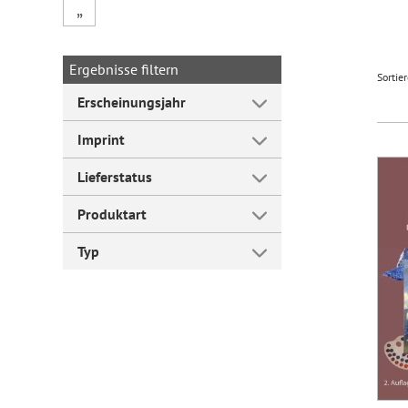
„
Forum Arbeitslehre
Ergebnisse filtern
Sortie
Erscheinungsjahr
Imprint
Lieferstatus
Produktart
Typ