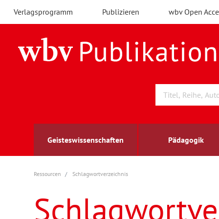
Verlagsprogramm
Publizieren
wbv Open Acce
Geisteswissenschaften
Pädagogik
Ressourcen
Schlagwortverzeichnis
Archäologie
Arbeitsmarktforschung
Berufs- und Wirtschaftspädagogik
Außenwirtschaft
berufsbildung
A
B
K
Schlagwortve