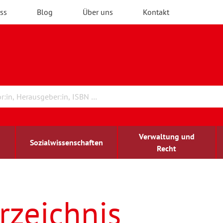
ss
Blog
Über uns
Kontakt
Verwaltung und
Sozialwissenschaften
Recht
rchitektur
ildungsforschung
irchenrecht
Erwachsenenbildung
blind-sehbehindert
rzeichnis