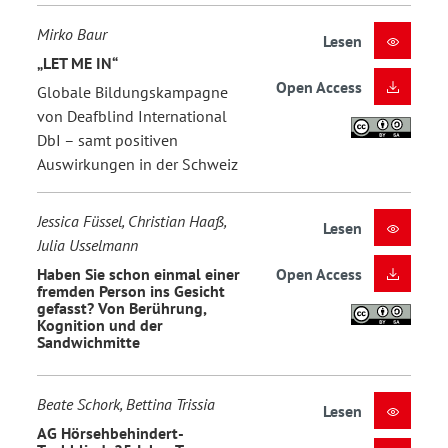
Mirko Baur
Lesen
„LET ME IN“
Open Access
Globale Bildungskampagne
von Deafblind International
DbI – samt positiven
Auswirkungen in der Schweiz
Jessica Füssel, Christian Haaß,
Lesen
Julia Usselmann
Haben Sie schon einmal einer
Open Access
fremden Person ins Gesicht
gefasst? Von Berührung,
Kognition und der
Sandwichmitte
Beate Schork, Bettina Trissia
Lesen
AG Hörsehbehindert-