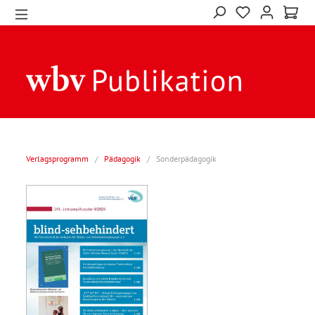
Verlagsprogramm
/
Pädagogik
/
Sonderpädagogik