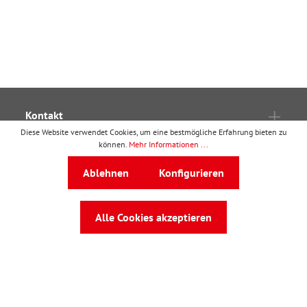
Kontakt
Diese Website verwendet Cookies, um eine bestmögliche Erfahrung bieten zu
Ressourcen
können.
Mehr Informationen ...
Kooperationen
Ablehnen
Konfigurieren
Verträge
Rechtliches
Alle Cookies akzeptieren
wbv Publikation
ist ein Geschäftsbereich von
wbv
Media