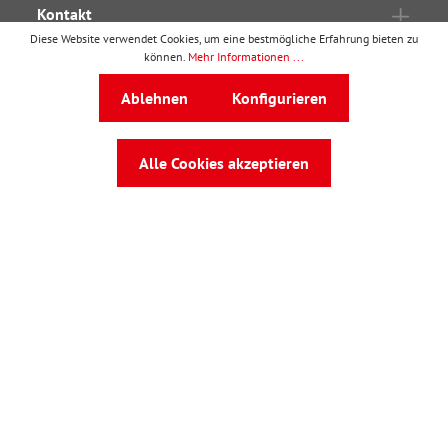
Kontakt
Diese Website verwendet Cookies, um eine bestmögliche Erfahrung bieten zu
Ressourcen
können.
Mehr Informationen ...
Kooperationen
Ablehnen
Konfigurieren
Verträge
Rechtliches
Alle Cookies akzeptieren
wbv Publikation
ist ein Geschäftsbereich von
wbv
Media
Auf dem Esch 4 · 33619 Bielefeld · Telefon
0521
91101-0
·
service@wbv.de
Folgen Sie uns auf: