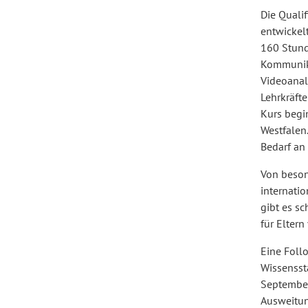
Die Quali
entwickel
Forum Arbeitslehre
160 Stund
Kommunika
Videoanal
Lehrkräft
Kurs begi
Westfalen
Bedarf an 
Von beson
internatio
gibt es sc
für Elter
Eine Foll
Wissenssta
September 
Ausweitun