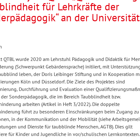
blindheit für Lehrkräfte der
erpädagogik“ an der Universität
hilosophie
oziale Arbeit
orum Erwachsenenbildung
Schule und Unterricht
n
chul- und Unterrichtsforschung
AB-Forum
kt QTBL wurde 2020 am Lehrstuhl Pädagogik und Didaktik für Me
erung (Schwerpunkt Gebärdensprache) initiiert, mit Unterstützun
ersonal- und
aubblind leben, der Doris Leibinger Stiftung und in Kooperation m
oSch
ierungen Köln und Düsseldorf. Die Ziele des Projektes sind
rganisationsentwicklung
nierung, Durchführung und Evaluation einer Qualifizierungsmaß
e der Sonderpädagogik, die im Bereich Taubblindheit bzw.
inderung arbeiten (Artikel in Heft 3/2022). Die doppelte
eminar
inderung führt zu besonderen Einschränkungen beim Zugang zu
onen, in der Kommunikation und der Mobilität (siehe Arbeitsgemei
htungen und Dienste für taubblinde Menschen, AGTB). Dies gilt
eitschrift für
ere für Kinder und Jugendliche in vor/schulischen Lernkontexten.
remdsprachenforschung