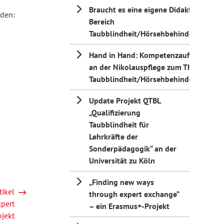
Braucht es eine eigene Didaktik im
nden:
Bereich
Taubblindheit/Hörsehbehinderung?
Hand in Hand: Kompetenzaufbau
an der Nikolauspflege zum Thema
Taubblindheit/Hörsehbehinderung
Update Projekt QTBL
„Qualifizierung
Taubblindheit für
Lehrkräfte der
Sonderpädagogik“ an der
Universität zu Köln
„Finding new ways
tikel
through expert exchange“
pert
– ein Erasmus+-Projekt
jekt