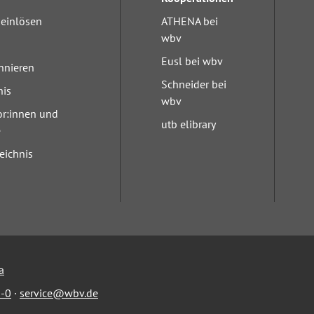
einlösen
ATHENA bei
wbv
Eusl bei wbv
nnieren
Schneider bei
nis
wbv
or:innen und
utb elibrary
e
eichnis
a
-0
·
service@wbv.de