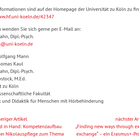
nformationen sind auf der Homepage der Universität zu Köln zu fi
ww.hf.uni-koeln.de/42347
n wenden Sie sich gerne per E-Mail an:
Jahn, Dipl.-Psych.
n@uni-koeln.de
 Wolfgang Mann
Thomas Kaul
Jahn, Dipl.-Psych.
stock, M.Ed.
t zu Köln
enschaftliche Fakultät
 und Didaktik für Menschen mit Hörbehinderung
eriger Artikel
nächster Ar
d in Hand: Kompetenzaufbau
„Finding new ways through ex
der Nikolauspflege zum Thema
exchange“ – ein Erasmus+-Pro