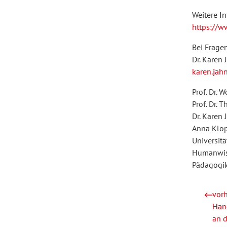
Weitere I
https://w
Bei Frage
Dr. Karen 
karen.jah
Prof. Dr.
Prof. Dr. 
Dr. Karen 
Anna Klop
Universitä
Humanwiss
Pädagogik
vorh
Han
an 