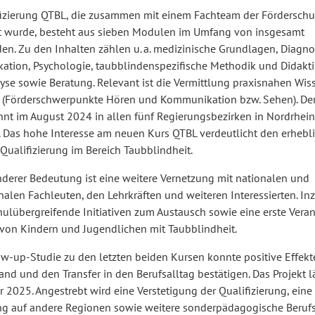
fizierung QTBL, die zusammen mit einem Fachteam der Förderschu
t wurde, besteht aus sieben Modulen im Umfang von insgesamt
en. Zu den Inhalten zählen u. a. medizinische Grundlagen, Diagnos
tion, Psychologie, taubblindenspezifische Methodik und Didakti
yse sowie Beratung. Relevant ist die Vermittlung praxisnahen Wiss
e (Förderschwerpunkte Hören und Kommunikation bzw. Sehen). Der 
nnt im August 2024 in allen fünf Regierungsbezirken in Nordrhein
. Das hohe Interesse am neuen Kurs QTBL verdeutlicht den erhebl
Qualifizierung im Bereich Taubblindheit.
derer Bedeutung ist eine weitere Vernetzung mit nationalen und
nalen Fachleuten, den Lehrkräften und weiteren Interessierten. I
hulübergreifende Initiativen zum Austausch sowie eine erste Vera
n von Kindern und Jugendlichen mit Taubblindheit.
ow-up-Studie zu den letzten beiden Kursen konnte positive Effekt
nd und den Transfer in den Berufsalltag bestätigen. Das Projekt lä
2025. Angestrebt wird eine Verstetigung der Qualifizierung, eine
g auf andere Regionen sowie weitere sonderpädagogische Berufsf