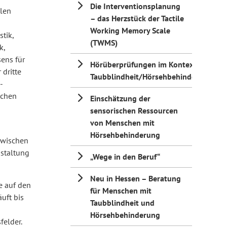
Die Interventionsplanung
len
– das Herzstück der Tactile
Working Memory Scale
tik,
(TWMS)
k,
ens für
Hörüberprüfungen im Kontext
dritte
Taubblindheit/Hörsehbehinderung
-
ichen
Einschätzung der
sensorischen Ressourcen
von Menschen mit
Hörsehbehinderung
nzwischen
nstaltung
„Wege in den Beruf“
Neu in Hessen – Beratung
e auf den
für Menschen mit
uft bis
Taubblindheit und
Hörsehbehinderung
elder.