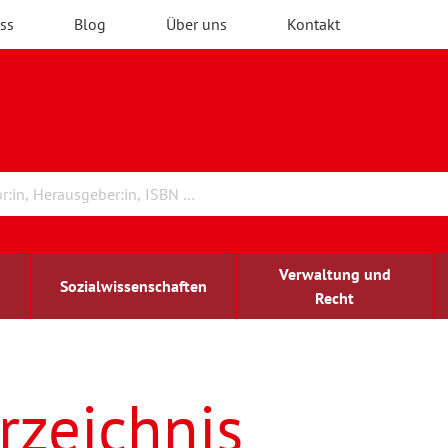
ss
Blog
Über uns
Kontakt
Verwaltung und
Sozialwissenschaften
Recht
rchitektur
ildungsforschung
irchenrecht
Erwachsenenbildung
blind-sehbehindert
rzeichnis