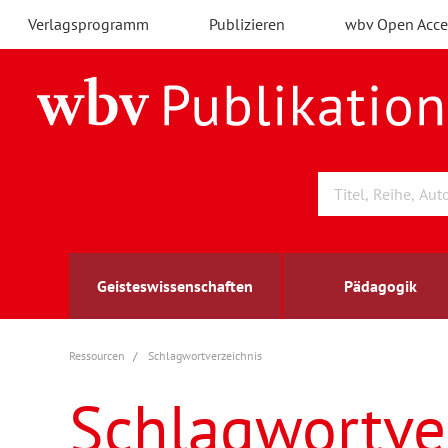
Verlagsprogramm
Publizieren
wbv Open Acce
Geisteswissenschaften
Pädagogik
Ressourcen
Schlagwortverzeichnis
Archäologie
Arbeitsmarktforschung
Berufs- und Wirtschaftspädagogik
Außenwirtschaft
berufsbildung
A
B
K
Schlagwortve