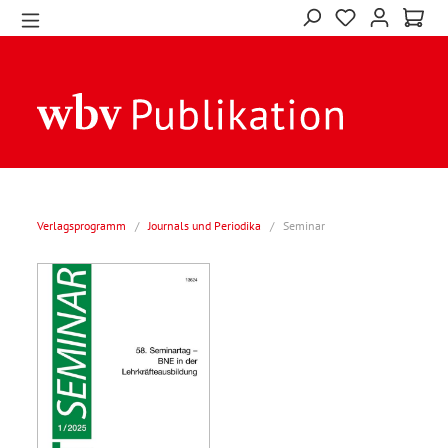
Verlagsprogramm
/
Journals und Periodika
/
Seminar