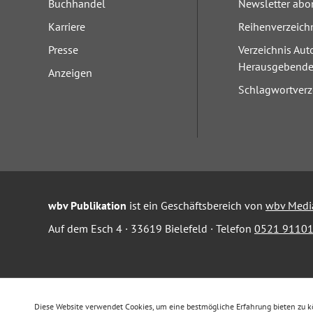
Buchhandel
Newsletter abo
Karriere
Reihenverzeich
Presse
Verzeichnis Aut
Herausgebend
Anzeigen
Schlagwortverz
wbv Publikation
ist ein Geschäftsbereich von
wbv Medi
Auf dem Esch 4 · 33619 Bielefeld · Telefon
0521 91101
Diese Website verwendet Cookies, um eine bestmögliche Erfahrung bieten zu 