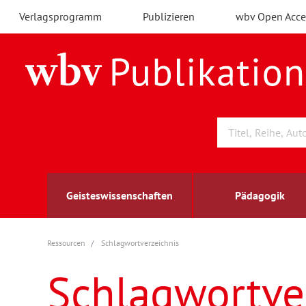
Verlagsprogramm
Publizieren
wbv Open Acce
Geisteswissenschaften
Pädagogik
Ressourcen
Schlagwortverzeichnis
Archäologie
Arbeitsmarktforschung
Berufs- und Wirtschaftspädagogik
Außenwirtschaft
berufsbildung
A
B
K
Schlagwortve