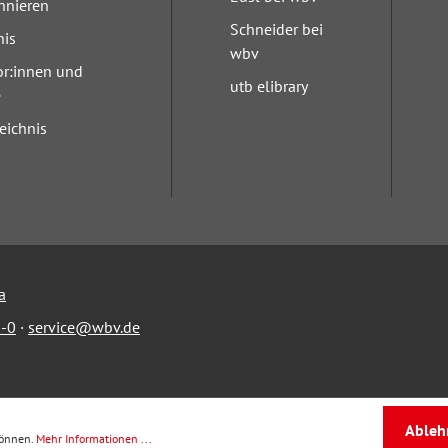
nnieren
Schneider bei
nis
wbv
or:innen und
utb elibrary
e
eichnis
a
-0
·
service@wbv.de
Ableh
können.
Mehr Informationen ...