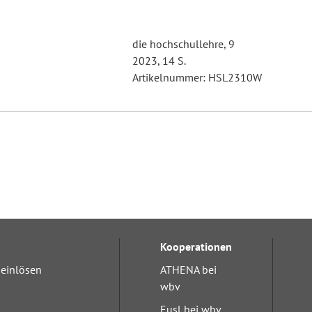
die hochschullehre, 9
2023, 14 S.
Artikelnummer: HSL2310W
Kooperationen
einlösen
ATHENA bei
wbv
Eusl bei wbv