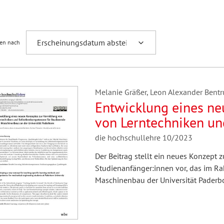
Fremdsprachenforschung
ren nach
Melanie Gräßer, Leon Alexander Bent
Entwicklung eines ne
von Lerntechniken un
Studierende des Masc
die hochschullehre 10/2023
Paderborn
Der Beitrag stellt ein neues Konzept
Studienanfänger:innen vor, das im Ra
Maschinenbau der Universität Paderb