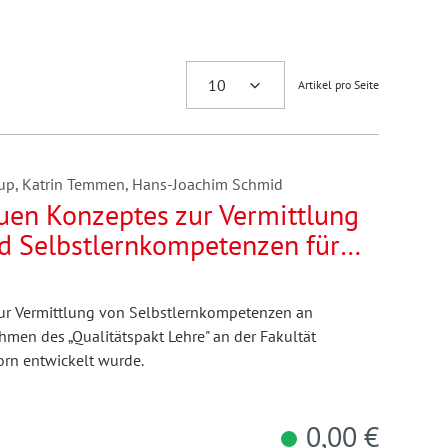
Artikel pro Seite
rup, Katrin Temmen, Hans-Joachim Schmid
uen Konzeptes zur Vermittlung
d Selbstlernkompetenzen für
hinenbaus an der Universität
 zur Vermittlung von Selbstlernkompetenzen an
hmen des „Qualitätspakt Lehre" an der Fakultät
orn entwickelt wurde.
0,00 €