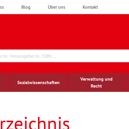
ss
Blog
Über uns
Kontakt
Verwaltung und
Sozialwissenschaften
Recht
rchitektur
ildungsforschung
irchenrecht
Erwachsenenbildung
blind-sehbehindert
rzeichnis