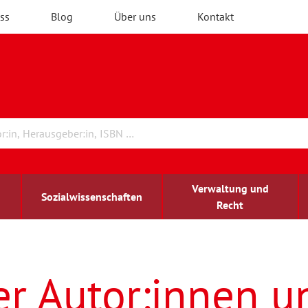
ss
Blog
Über uns
Kontakt
Verwaltung und
Sozialwissenschaften
Recht
rchitektur
ildungsforschung
irchenrecht
Erwachsenenbildung
blind-sehbehindert
er Autor:innen u