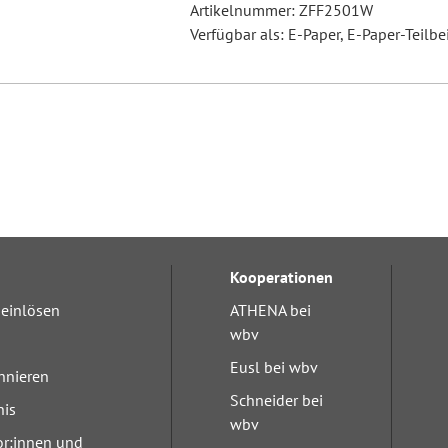
Artikelnummer: ZFF2501W
Verfügbar als: E-Paper, E-Paper-Teilbe
Kooperationen
einlösen
ATHENA bei
wbv
Eusl bei wbv
nnieren
Schneider bei
nis
wbv
or:innen und