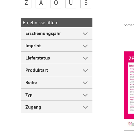
Z
Å
Ö
Ü
Š
Forum Arbeitslehre
Ergebnisse filtern
Sortie
Erscheinungsjahr
Imprint
Lieferstatus
Produktart
Reihe
Typ
Zugang