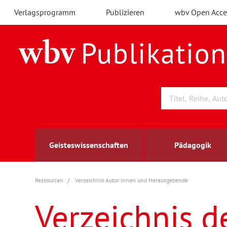
Verlagsprogramm
Publizieren
wbv Open Acce
Geisteswissenschaften
Pädagogik
Ressourcen
Verzeichnis Autor:innen und Herausgebende
Archäologie
Arbeitsmarktforschung
Berufs- und Wirtschaftspädagogik
Außenwirtschaft
berufsbildung
A
B
K
Verzeichnis d