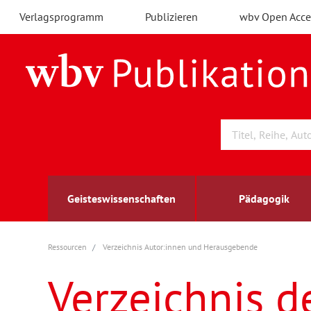
Verlagsprogramm
Publizieren
wbv Open Acce
Geisteswissenschaften
Pädagogik
Ressourcen
Verzeichnis Autor:innen und Herausgebende
Archäologie
Arbeitsmarktforschung
Berufs- und Wirtschaftspädagogik
Außenwirtschaft
berufsbildung
A
B
K
Verzeichnis d