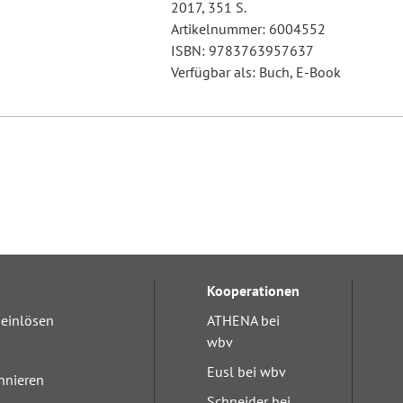
2017, 351 S.
Artikelnummer: 6004552
ISBN: 9783763957637
Verfügbar als: Buch, E-Book
Kooperationen
einlösen
ATHENA bei
wbv
Eusl bei wbv
nnieren
Schneider bei