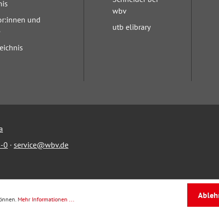
nis
wbv
or:innen und
utb elibrary
e
eichnis
a
-0
·
service@wbv.de
Ableh
können.
Mehr Informationen ...