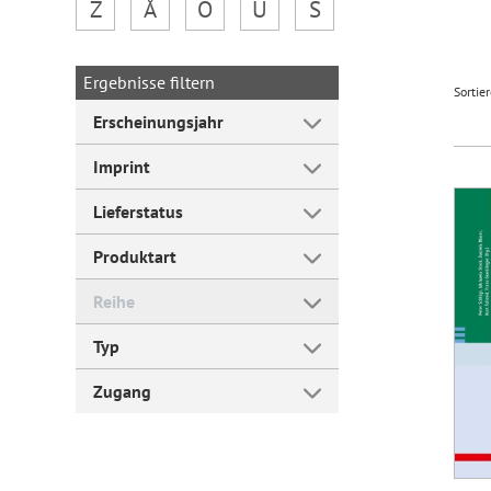
Z
Å
Ö
Ü
Š
Forum Arbeitslehre
Ergebnisse filtern
Sortie
Erscheinungsjahr
Imprint
Lieferstatus
Produktart
Reihe
Typ
Zugang