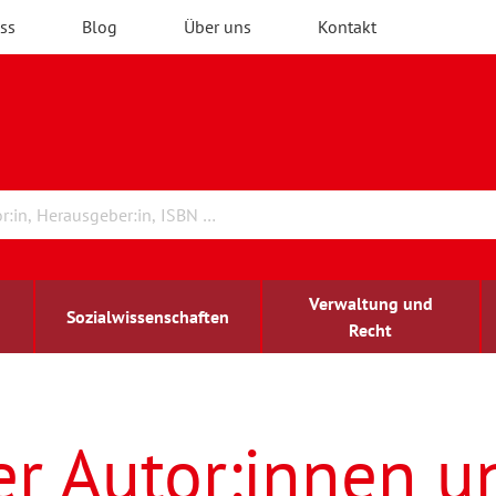
ss
Blog
Über uns
Kontakt
Verwaltung und
Sozialwissenschaften
Recht
rchitektur
ildungsforschung
irchenrecht
Erwachsenenbildung
blind-sehbehindert
er Autor:innen u