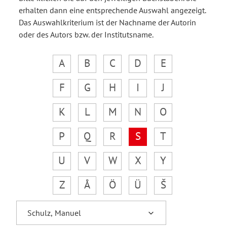
erhalten dann eine entsprechende Auswahl angezeigt.
Das Auswahlkriterium ist der Nachname der Autorin
oder des Autors bzw. der Institutsname.
A
B
C
D
E
F
G
H
I
J
K
L
M
N
O
P
Q
R
S
T
U
V
W
X
Y
Z
Å
Ö
Ü
Š